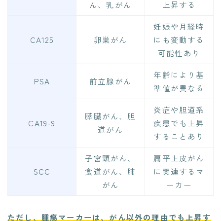
ん、乳がん
上昇する
妊娠や月経時
CA125
卵巣がん
にも変動する
可能性あり
年齢により基
PSA
前立腺がん
準値が異なる
炎症や胆道系
膵臓がん、胆
CA19-9
疾患でも上昇
道がん
することあり
子宮頸がん、
扁平上皮がん
SCC
食道がん、肺
に関連するマ
がん
ーカー
ただし、腫瘍マーカーは、がん以外の理由でも上昇す