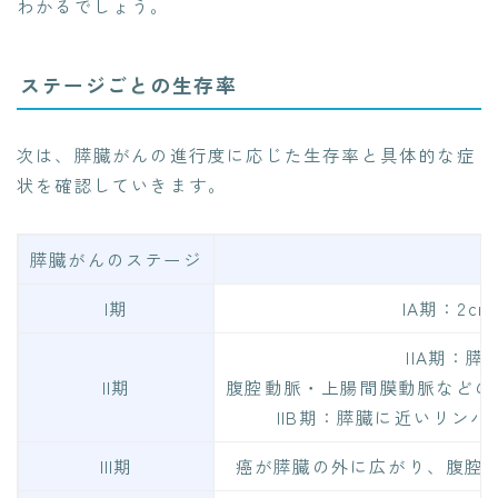
わかるでしょう。
ステージごとの生存率
次は、膵臓がんの進行度に応じた生存率と具体的な症
状を確認していきます。
膵臓がんのステージ
I期
IA期：2c
IIA期：
II期
腹腔動脈・上腸間膜動脈などの
IIB期：膵臓に近いリン
III期
癌が膵臓の外に広がり、腹腔