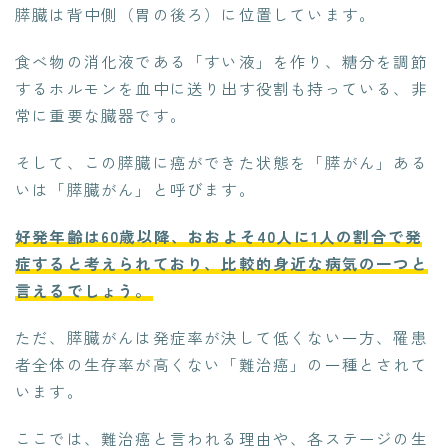
膵臓は背中側（胃の後ろ）に位置しています。
食べ物の消化液である「すい液」を作り、糖分を調節
するホルモンを血中に送り出す役割も持っている、非
常に重要な臓器です。
そして、この膵臓に癌ができた状態を「膵がん」ある
いは「膵臓がん」と呼びます。
好発年齢は60歳以降、おおよそ40人に1人の割合で発
症すると考えられており、比較的身近な病気の一つと
言えるでしょう。
ただ、膵臓がんは発症率が決して低くない一方、罹患
者全体の生存率が高くない「難治癌」の一種とされて
います。
ここでは、難治癌と言われる理由や、各ステージの生