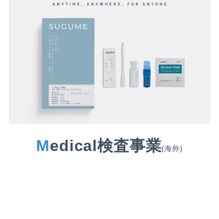
M
edical検査事業
(海外)
”
いつどこでも誰もがSUGUに検査ができる社会
へ”
海外事業展開として
検査事業を展開しております。