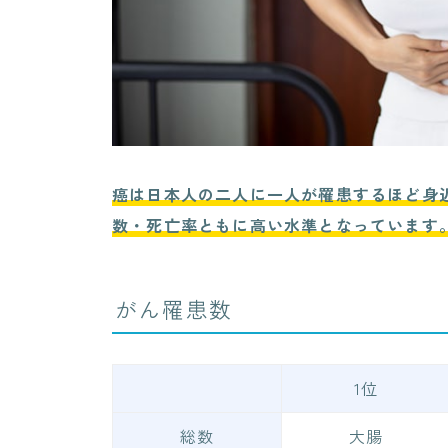
癌は日本人の二人に一人が罹患するほど身
数・死亡率ともに高い水準となっています
がん罹患数
1位
総数
大腸