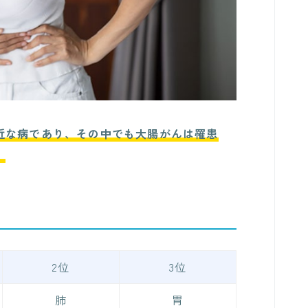
近な病であり、その中でも大腸がんは罹患
。
2位
3位
肺
胃