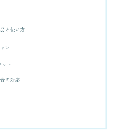
商品と使い方
キャン
キット
場合の対応
す