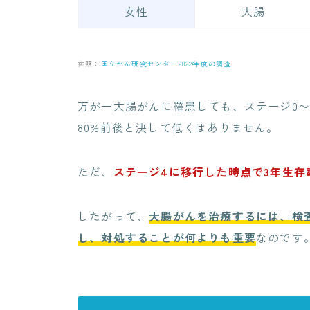
女性
大腸
参照：
国立がん研究センター2022年度の調査
万が一大腸がんに罹患しても、ステージ0〜
80%前後と決して低くはありません。
ただ、
ステージ4に移行した時点で3年生存率
したがって、
大腸がんを治療するには、検
し、対処することが何よりも重要
なのです